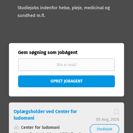
Studiejobs indenfor helse, pleje, medicinal og
sundhed m.fl.
Gem søgning som JobAgent
Oplægsholder ved Center for
ludomani
05 Aug, 2026
Center for ludomani
Studiejob