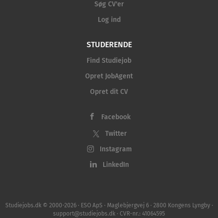
Søg CV'er
at udvikle ens formidlingsevner....
Log ind
STUDERENDE
Find Studiejob
Opret JobAgent
Opret dit CV
Facebook
Twitter
Instagram
LinkedIn
Studiejobs.dk © 2000-2026 · ESO ApS · Maglebjergvej 6 · 2800 Kongens Lyngby ·
support@studiejobs.dk · CVR-nr.: 41064595