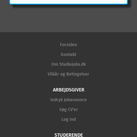
interesse for marketing, sociale medier og content
creation? Har du lyst til at få praktisk erfaring i en
professionel B2B-virksomhed, hvor du kan være
med til at styrke vores synlighed og
kommunikation? Så er det måske dig, vi søger hos
First Mover Group . Om rollen Vi søger en
studentermedhjælper, der kan hjælpe os 4-7 timer
Forsiden
om ugen med marketing og sociale medier. Du
Kontakt
bliver en del af en virksomhed med højt tempo,
Om Studiejobs.dk
stærke kunderelationer og fokus på kvalitet,
udvikling og eksekvering. Rollen passer godt til dig,
Vilkår og Betingelser
der gerne vil omsætte din teoretiske viden til
praktisk erfaring og opbygge en stærk portfolio
ARBEJDSGIVER
inden for digital marketing og SoMe. Dine opgaver
Indryk Jobannonce
kan blandt andet være Planlægning og
Søg CV'er
udarbejdelse af opslag til LinkedIn og andre
relevante sociale medier Tekstforfatning til korte
Log ind
nyheder, cases og kampagner Idégenerering til
content og kampagneaktiviteter...
STUDERENDE