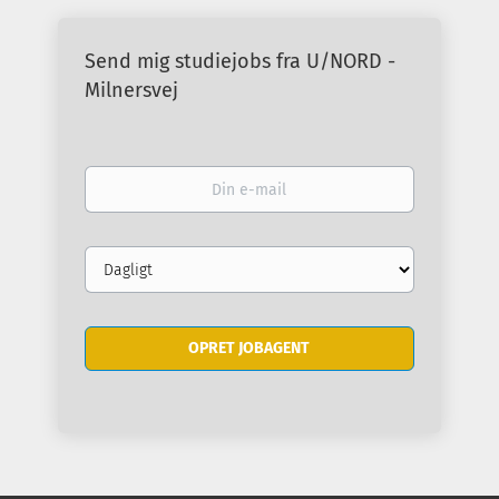
Send mig studiejobs fra U/NORD -
Milnersvej
Din
e-
mail
Email
frequency