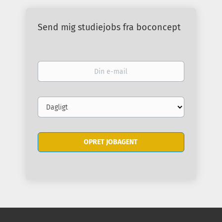
Send mig studiejobs fra boconcept
Din
e-
mail
Email
frequency