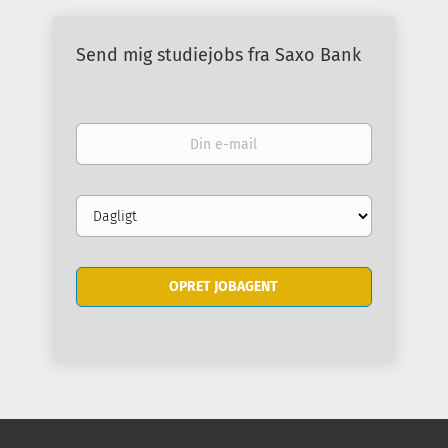
Send mig studiejobs fra Saxo Bank
Din
e-
mail
Email
frequency