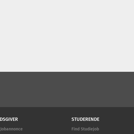
DSGIVER
STUDERENDE
 Jobannonce
Find Studiejob