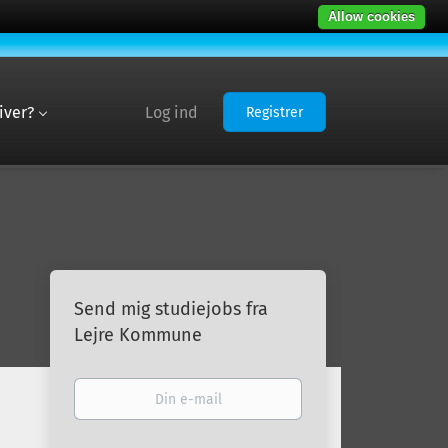
Allow cookies
iver?
Log ind
Registrer
Send mig studiejobs fra
Lejre Kommune
Din
e-
mail