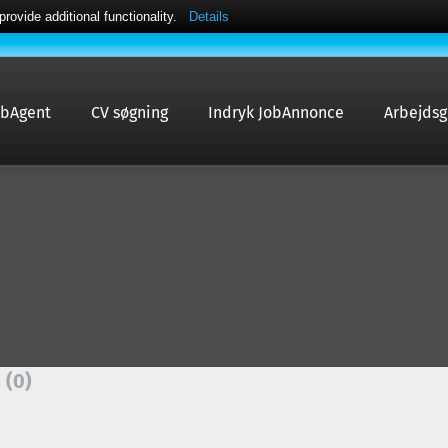
ovide additional functionality.
Details
obAgent
CV søgning
Indryk JobAnnonce
Arbejdsg
 (0)