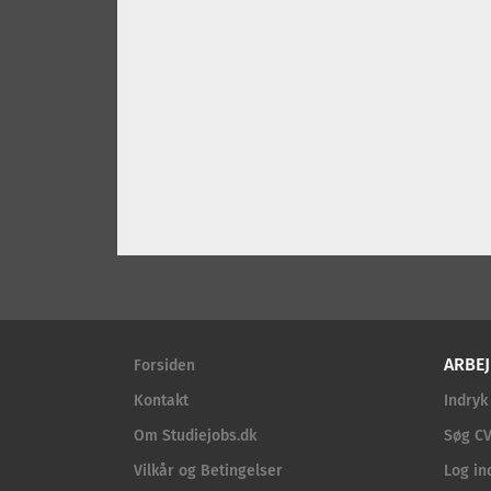
ARBEJ
Forsiden
Kontakt
Indryk
Om Studiejobs.dk
Søg CV
Vilkår og Betingelser
Log in