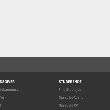
DSGIVER
STUDERENDE
 Jobannonce
Find Studiejob
'er
Opret JobAgent
d
Opret dit CV