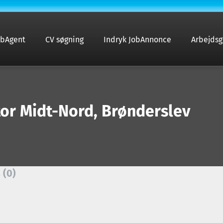
obAgent
CV søgning
Indryk JobAnnonce
Arbejdsg
r Midt-Nord, Brønderslev
 (0)