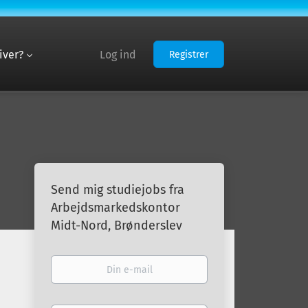
iver?
Log ind
Registrer
Send mig studiejobs fra
Arbejdsmarkedskontor
Midt-Nord, Brønderslev
Din
e-
mail