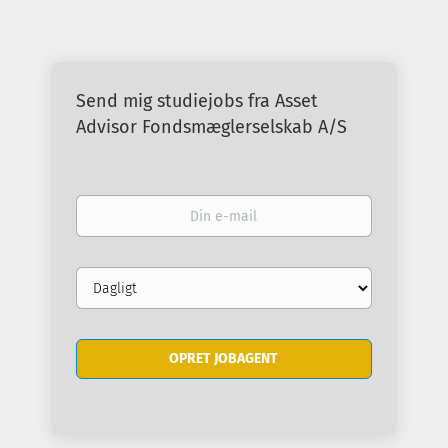
Send mig studiejobs fra Asset
Advisor Fondsmæglerselskab A/S
Din
e-
mail
Email
frequency