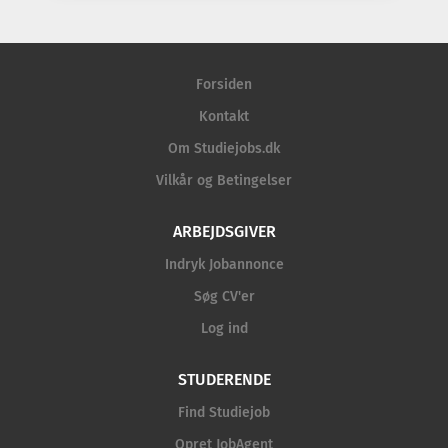
Forsiden
Kontakt
Om Studiejobs.dk
Vilkår og Betingelser
ARBEJDSGIVER
Indryk Jobannonce
Søg CV'er
Log ind
STUDERENDE
Find Studiejob
Opret JobAgent