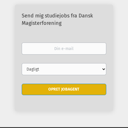
Send mig studiejobs fra Dansk
Magisterforening
Din
e-
mail
Email
frequency