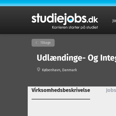
J
Tilbage
Udlændinge- Og Integ
København, Danmark
Virksomhedsbeskrivelse
Jobs