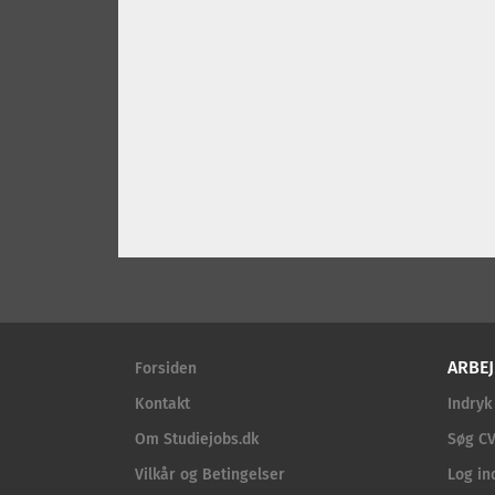
ARBEJ
Forsiden
Kontakt
Indryk
Om Studiejobs.dk
Søg CV
Vilkår og Betingelser
Log in