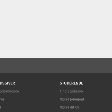
DSGIVER
STUDERENDE
 Jobannonce
Find Studiejob
'er
Opret JobAgent
d
Opret dit CV