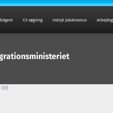
obAgent
CV søgning
Indryk JobAnnonce
Arbejdsg
rationsministeriet
 (0)