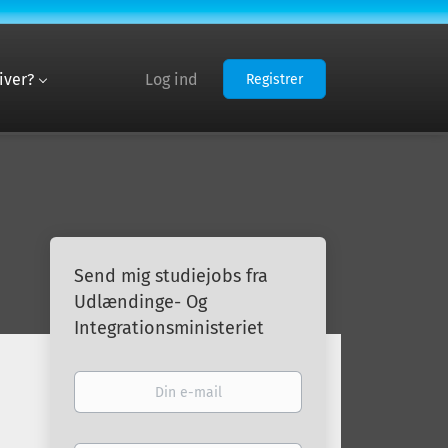
iver?
Log ind
Registrer
Send mig studiejobs fra
Udlændinge- Og
Integrationsministeriet
Din
e-
mail