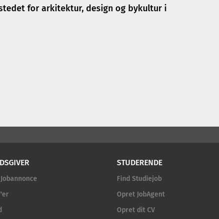
edet for arkitektur, design og bykultur i
DSGIVER
STUDERENDE
 Jobannonce
Find Studiejob
'er
Opret JobAgent
d
Opret dit CV