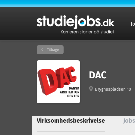
J
Tilbage
DAC
Bryghuspladsen 10
Virksomhedsbeskrivelse
Jobs