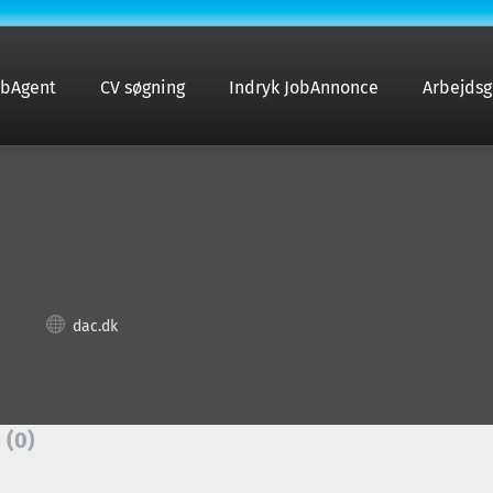
obAgent
CV søgning
Indryk JobAnnonce
Arbejdsg
dac.dk
 (0)