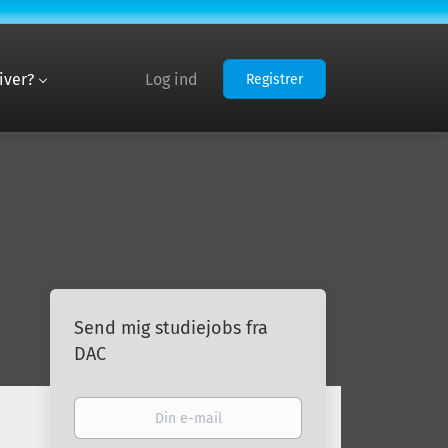
iver?
Log ind
Registrer
Send mig studiejobs fra
DAC
Din
e-
mail