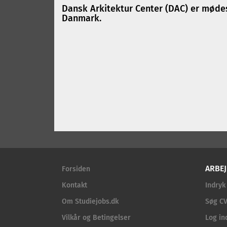
Dansk Arkitektur Center (DAC) er mødest
Danmark.
ARBEJ
Forsiden
Kontakt
Indryk
Om Studiejobs.dk
Søg CV
Vilkår og Betingelser
Log in