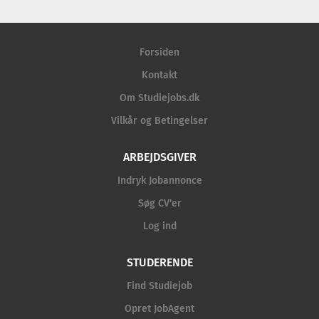
Forsiden
Kontakt
Om Studiejobs.dk
Vilkår og Betingelser
ARBEJDSGIVER
Indryk Jobannonce
Søg CV'er
Log ind
STUDERENDE
Find Studiejob
Opret JobAgent