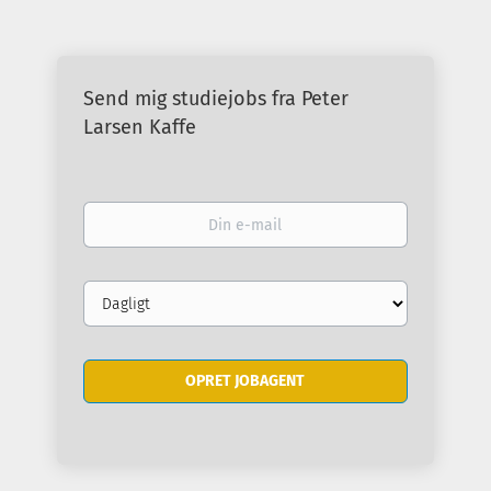
Send mig studiejobs fra Peter
Larsen Kaffe
Din
e-
mail
Email
frequency