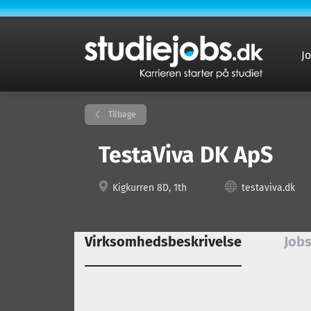
J
Tilbage
TestaViva DK ApS
Kigkurren 8D, 1th
testaviva.dk
Virksomhedsbeskrivelse
Jobs