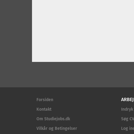
ARBEJ
Forsiden
Kontakt
Indryk
Om Studiejobs.dk
Søg CV
Vilkår og Betingelser
Log in