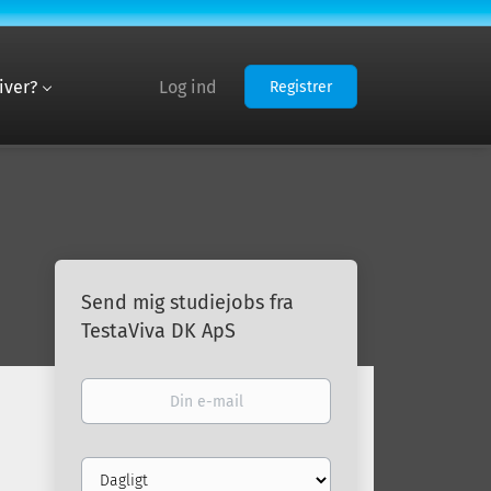
iver?
Log ind
Registrer
Send mig studiejobs fra
TestaViva DK ApS
Din
e-
mail
Email
frequency