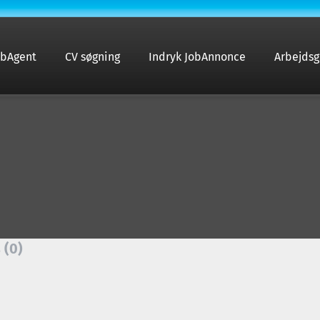
obAgent
CV søgning
Indryk JobAnnonce
Arbejdsg
 (0)