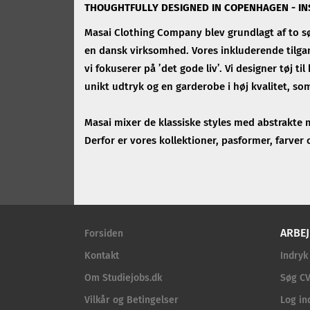
THOUGHTFULLY DESIGNED IN COPENHAGEN -
IN
Masai Clothing Company blev grundlagt af to sø
en dansk virksomhed. Vores inkluderende tilgang
vi fokuserer på ’det gode liv’. Vi designer tøj t
unikt udtryk og en garderobe i høj kvalitet, so
Masai mixer de klassiske styles med abstrakte m
Derfor er vores kollektioner, pasformer, farver 
ARBEJ
Forsiden
Kontakt
Indryk
Om Studiejobs.dk
Søg CV
Vilkår og Betingelser
Log in