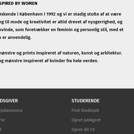
SPIRED BY WOMEN
skende i København i 1992 og vi er stadig stolte af at være
 til mode og kreativitet er altid drevet af nysgerrighed, og
il kvinde, som foretrækker en feminin og personlig stil, med et
m er anvendelig.
ønstre og prints inspireret af naturen, kunst og arkitektur.
og mønstre inspireret af kvinder fra hele verden.
DSGIVER
STUDERENDE
 Jobannonce
Find Studiejob
'er
Opret JobAgent
d
Opret dit CV