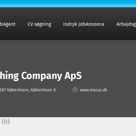
obAgent
CV søgning
Indryk JobAnnonce
Arbejdsg
thing Company ApS
267 København, København K
www.masai.dk
 (0)