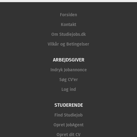
Forsiden
Kontakt
Om Studiejobs.dk
Vilkår og Betingelser
ARBEJDSGIVER
Indryk Jobannonce
Søg CV'er
Log ind
STUDERENDE
Find Studiejob
Opret JobAgent
Opret dit CV