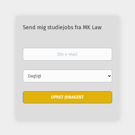
Send mig studiejobs fra MK Law
Din
e-
mail
Email
frequency