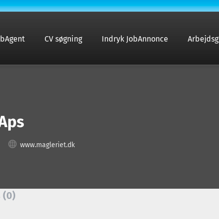
obAgent
CV søgning
Indryk JobAnnonce
Arbejdsg
 Aps
www.magleriet.dk
 (0)