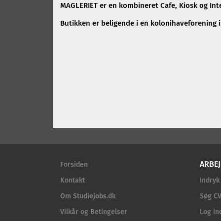
MAGLERIET er en kombineret Cafe, Kiosk og Inte
Butikken er beligende i en kolonihaveforening i
ARBEJ
Forsiden
Kontakt
Indryk
Om Studiejobs.dk
Søg CV
Vilkår og Betingelser
Log in