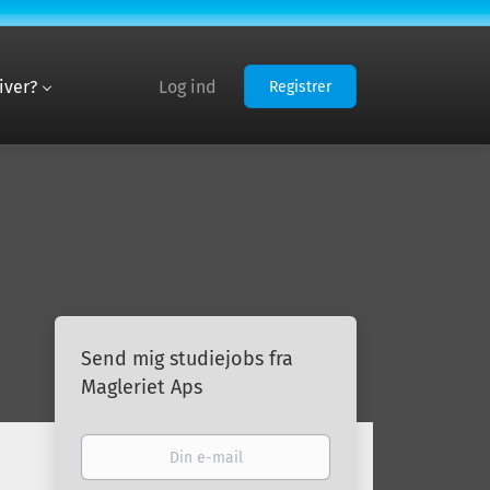
iver?
Log ind
Registrer
Send mig studiejobs fra
Magleriet Aps
Din
e-
mail