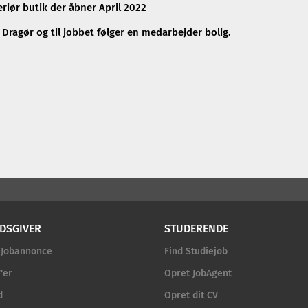
riør butik der åbner April 2022
 Dragør og til jobbet følger en medarbejder bolig.
DSGIVER
STUDERENDE
 Jobannonce
Find Studiejob
'er
Opret JobAgent
d
Opret dit CV