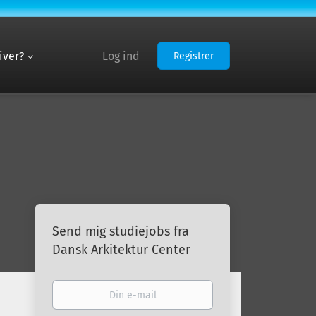
iver?
Log ind
Registrer
Send mig studiejobs fra
Dansk Arkitektur Center
Din
e-
mail