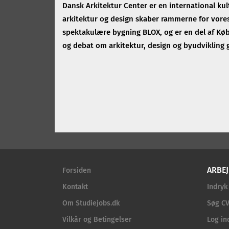
Dansk Arkitektur Center er en international kult
arkitektur og design skaber rammerne for vores 
spektakulære bygning BLOX, og er en del af Kø
og debat om arkitektur, design og byudvikling 
ARBEJ
Forsiden
Kontakt
Indryk
Om Studiejobs.dk
Søg CV
Vilkår og Betingelser
Log in