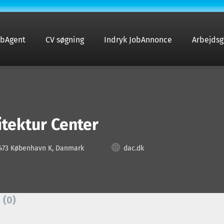
obAgent
CV søgning
Indryk JobAnnonce
Arbejdsg
tektur Center
473 København K, Danmark
dac.dk
 (0)