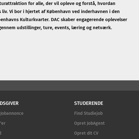
urattraktion for alle, der vil opleve og forstå, hvordan
liv. Vi bor i hjertet af København ved inderhavnen i den
benhavns Kulturkvarter. DAC skaber engagerende oplevelser
gennem udstillinger, ture, events, læring og netværk.
DSGIVER
STUDERENDE
 Jobannonce
Find Studiejob
'er
Opret JobAgent
d
Opret dit CV