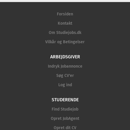
Forsiden
Kontakt
Om Studiejobs.dk
Vilkår og Betingelser
ARBEJDSGIVER
Indryk Jobannonce
Søg CV'er
Log ind
STUDERENDE
Find Studiejob
Opret JobAgent
Opret dit CV