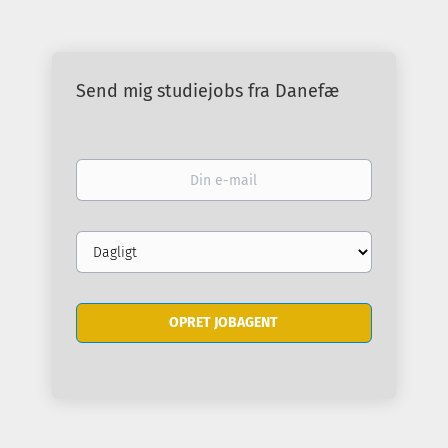
Send mig studiejobs fra Danefæ
Din
e-
mail
Email
frequency