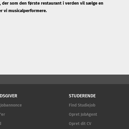
der som den første restaurant i verden vil sælge en
r vi musicalperformere.
DSGIVER
STUDERENDE
 Jobannonce
Find Studiejob
'er
Opret JobAgent
d
Opret dit CV