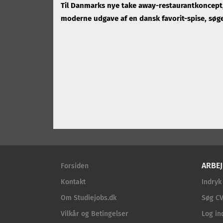
Til Danmarks nye take away-restaurantkoncept, 
moderne udgave af en dansk favorit-spise, søge
ARBEJ
Forsiden
Kontakt
Indryk
Om Studiejobs.dk
Søg CV
Vilkår og Betingelser
Log in