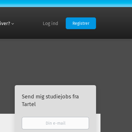
iver?
Log ind
Registrer
Send mig studiejobs fra
Tartel
Din
e-
mail