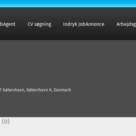
obAgent
CV søgning
Indryk JobAnnonce
Arbejdsg
157 København, København K, Danmark
 (0)