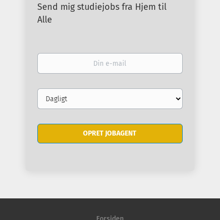
Send mig studiejobs fra Hjem til
Alle
Din
e-
mail
Email
frequency
Forsiden