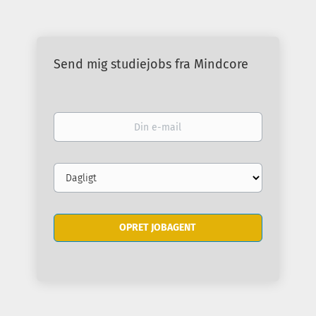
Send mig studiejobs fra Mindcore
Din
e-
mail
Email
frequency