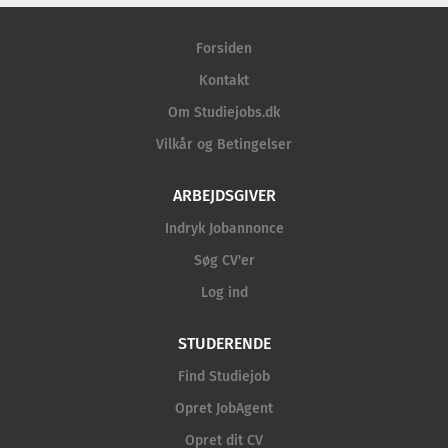
Forsiden
Kontakt
Om Studiejobs.dk
Vilkår og Betingelser
ARBEJDSGIVER
Indryk Jobannonce
Søg CV'er
Log ind
STUDERENDE
Find Studiejob
Opret JobAgent
Opret dit CV