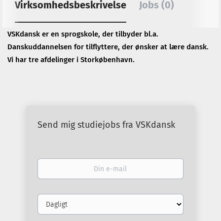
Virksomhedsbeskrivelse
Jobs (0)
VSKdansk er en sprogskole, der tilbyder bl.a.
Danskuddannelsen for tilflyttere, der ønsker at lære dansk.
Vi har tre afdelinger i Storkøbenhavn.
Send mig studiejobs fra VSKdansk
Din
e-
mail
Email
frequency