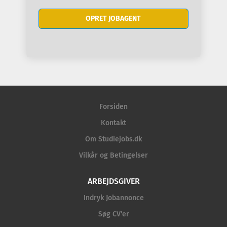
Forsiden
Kontakt
Om Studiejobs.dk
Vilkår og Betingelser
ARBEJDSGIVER
Indryk Jobannonce
Søg CV'er