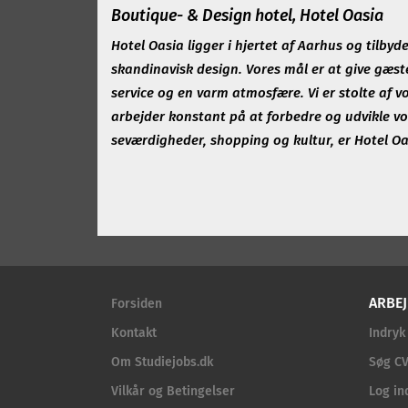
Boutique- & Design hotel, Hotel Oasia
Hotel Oasia ligger i hjertet af Aarhus og tilb
skandinavisk design. Vores mål er at give gæs
service og en varm atmosfære. Vi er stolte af v
arbejder konstant på at forbedre og udvikle vo
seværdigheder, shopping og kultur, er Hotel Oas
ARBEJ
Forsiden
Kontakt
Indryk
Om Studiejobs.dk
Søg CV
Vilkår og Betingelser
Log in