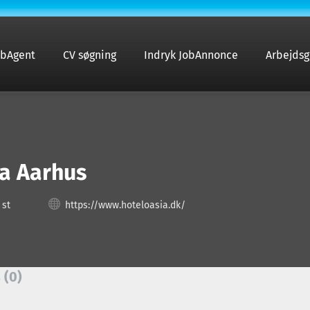
obAgent
CV søgning
Indryk JobAnnonce
Arbejdsg
ia Aarhus
 st
https://www.hoteloasia.dk/
 (0)