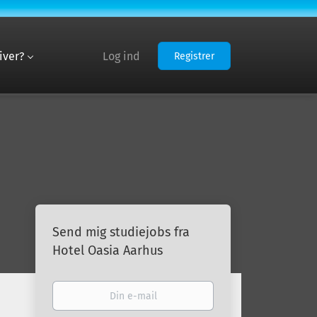
iver?
Log ind
Registrer
Send mig studiejobs fra
Hotel Oasia Aarhus
Din
e-
mail