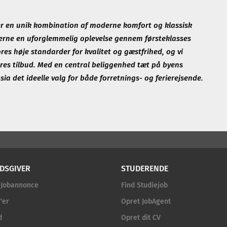
yder en unik kombination af moderne komfort og klassisk
terne en uforglemmelig oplevelse gennem førsteklasses
ores høje standarder for kvalitet og gæstfrihed, og vi
res tilbud. Med en central beliggenhed tæt på byens
ia det ideelle valg for både forretnings- og ferierejsende.
DSGIVER
STUDERENDE
 Jobannonce
Find Studiejob
'er
Opret JobAgent
d
Opret dit CV