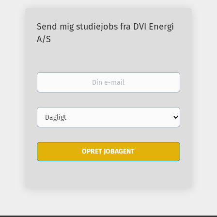
Send mig studiejobs fra DVI Energi
A/S
Din
e-
mail
Email
frequency