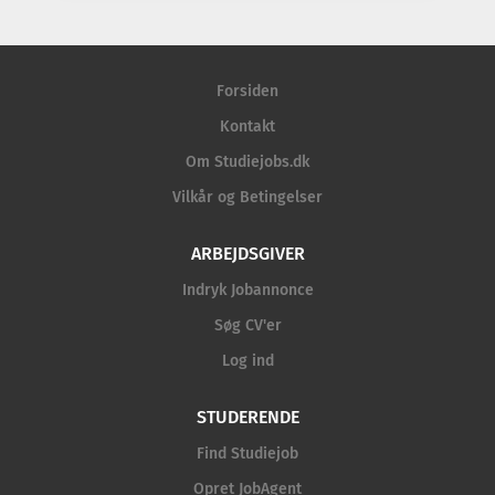
Forsiden
Kontakt
Om Studiejobs.dk
Vilkår og Betingelser
ARBEJDSGIVER
Indryk Jobannonce
Søg CV'er
Log ind
STUDERENDE
Find Studiejob
Opret JobAgent