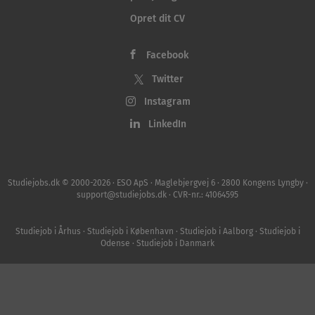
Opret dit CV
Facebook
Twitter
Instagram
LinkedIn
Studiejobs.dk © 2000-2026 · ESO ApS · Maglebjergvej 6 · 2800 Kongens Lyngby ·
support@studiejobs.dk · CVR-nr.: 41064595
Studiejob i Århus
·
Studiejob i København
·
Studiejob i Aalborg
·
Studiejob i
Odense
·
Studiejob i Danmark