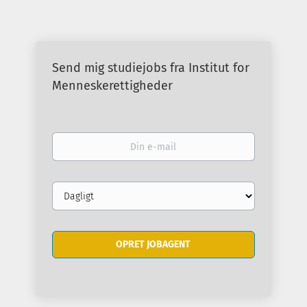
Send mig studiejobs fra Institut for
Menneskerettigheder
Din
e-
mail
Email
frequency