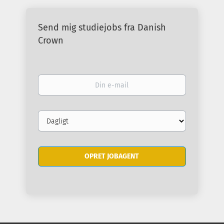
Send mig studiejobs fra Danish
Crown
Din
e-
mail
Email
frequency