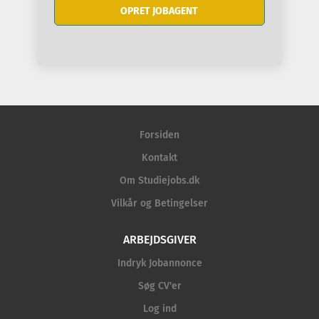
Forsiden
Kontakt
Om Studiejobs.dk
Vilkår og Betingelser
ARBEJDSGIVER
Indryk Jobannonce
Søg CV'er
Log ind