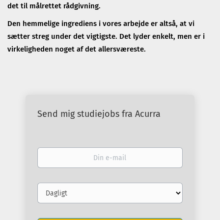
det til målrettet rådgivning.
Den hemmelige ingrediens i vores arbejde er altså, at vi
sætter streg under det vigtigste. Det lyder enkelt, men er i
virkeligheden noget af det allersværeste.
Send mig studiejobs fra Acurra
Din
e-
mail
Email
frequency