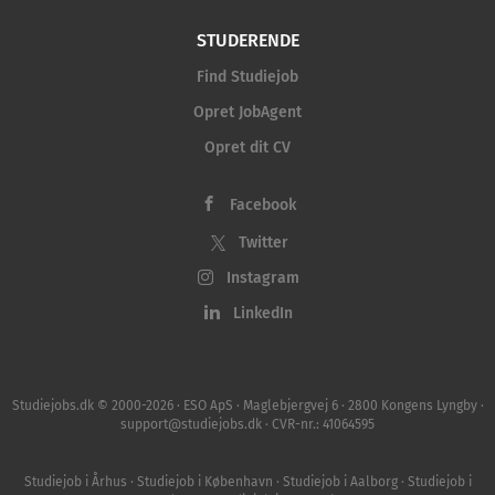
STUDERENDE
Find Studiejob
Opret JobAgent
Opret dit CV
Facebook
Twitter
Instagram
LinkedIn
Studiejobs.dk © 2000-2026 · ESO ApS · Maglebjergvej 6 · 2800 Kongens Lyngby ·
support@studiejobs.dk · CVR-nr.: 41064595
Studiejob i Århus
·
Studiejob i København
·
Studiejob i Aalborg
·
Studiejob i