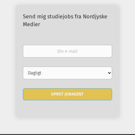
Send mig studiejobs fra Nordjyske
Medier
Din
e-
mail
Email
frequency