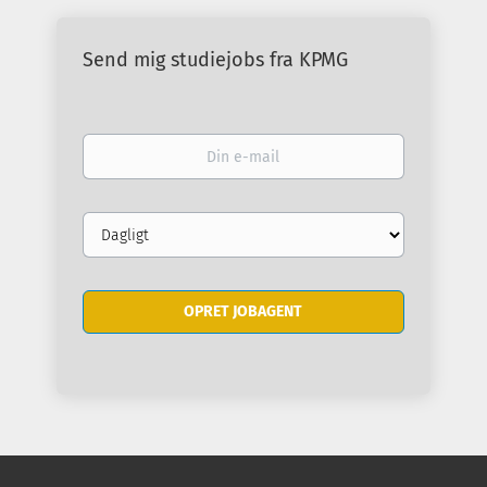
Send mig studiejobs fra KPMG
Din
e-
mail
Email
frequency