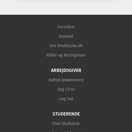
Forsiden
Kontakt
Om Studiejobs.dk
Vilkår og Betingelser
ARBEJDSGIVER
Indryk Jobannonce
Søg CV'er
Log ind
STUDERENDE
Find Studiejob