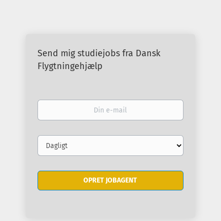
Send mig studiejobs fra Dansk
Flygtningehjælp
Din
e-
mail
Email
frequency