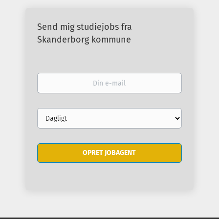
Send mig studiejobs fra
Skanderborg kommune
Din
e-
mail
Email
frequency