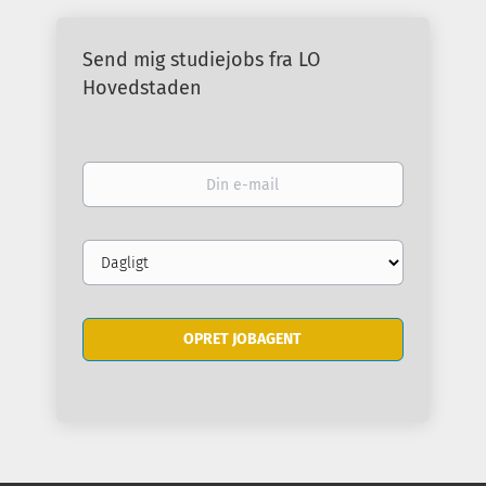
Send mig studiejobs fra LO
Hovedstaden
Din
e-
mail
Email
frequency