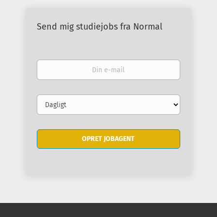
Send mig studiejobs fra Normal
Din
e-
mail
Email
frequency