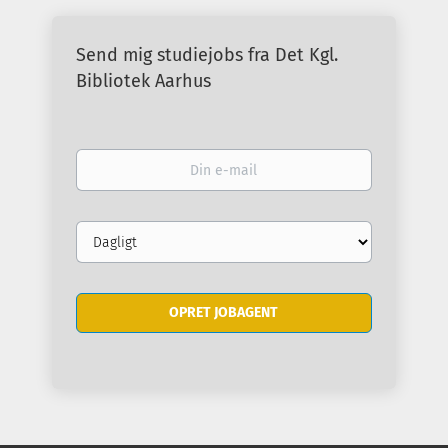
Send mig studiejobs fra Det Kgl.
Bibliotek Aarhus
Din
e-
mail
Email
frequency