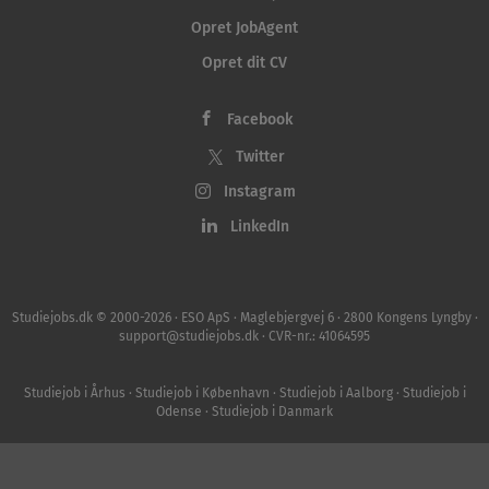
Opret JobAgent
Opret dit CV
Facebook
Twitter
Instagram
LinkedIn
Studiejobs.dk © 2000-2026 · ESO ApS · Maglebjergvej 6 · 2800 Kongens Lyngby ·
support@studiejobs.dk · CVR-nr.: 41064595
Studiejob i Århus
·
Studiejob i København
·
Studiejob i Aalborg
·
Studiejob i
Odense
·
Studiejob i Danmark