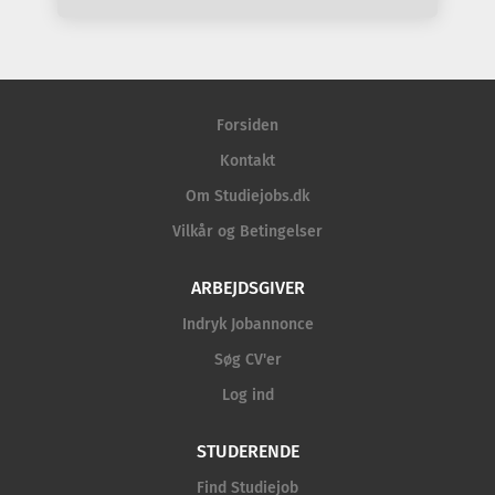
Forsiden
Kontakt
Om Studiejobs.dk
Vilkår og Betingelser
ARBEJDSGIVER
Indryk Jobannonce
Søg CV'er
Log ind
STUDERENDE
Find Studiejob