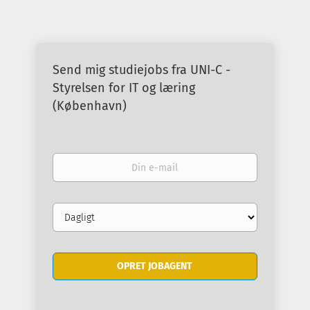
Send mig studiejobs fra UNI-C -
Styrelsen for IT og læring
(København)
Din
e-
mail
Email
frequency