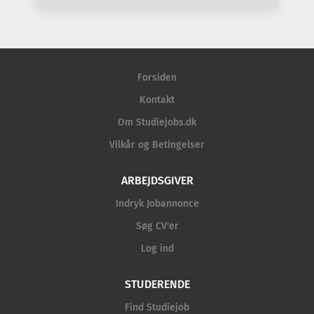
Forsiden
Kontakt
Om Studiejobs.dk
Vilkår og Betingelser
ARBEJDSGIVER
Indryk Jobannonce
Søg CV'er
Log ind
STUDERENDE
Find Studiejob