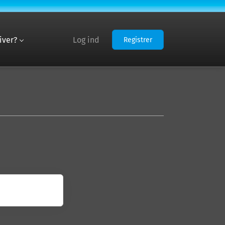
iver?
Log ind
Registrer