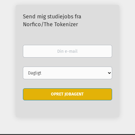
Send mig studiejobs fra
Norfico/The Tokenizer
Din
e-
mail
Email
frequency