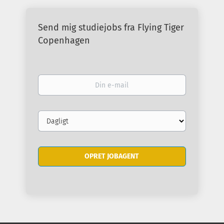
Send mig studiejobs fra Flying Tiger
Copenhagen
Din
e-
mail
Email
frequency